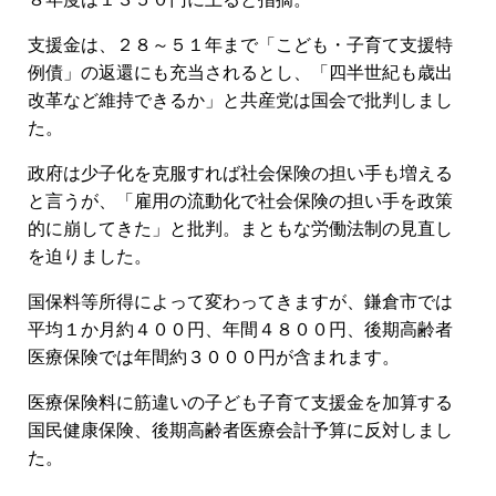
支援金は、２８～５１年まで「こども・子育て支援特
例債」の返還にも充当されるとし、「四半世紀も歳出
改革など維持できるか」と共産党は国会で批判しまし
た。
政府は少子化を克服すれば社会保険の担い手も増える
と言うが、「雇用の流動化で社会保険の担い手を政策
的に崩してきた」と批判。まともな労働法制の見直し
を迫りました。
国保料等所得によって変わってきますが、鎌倉市では
平均１か月約４００円、年間４８００円、後期高齢者
医療保険では年間約３０００円が含まれます。
医療保険料に筋違いの子ども子育て支援金を加算する
国民健康保険、後期高齢者医療会計予算に反対しまし
た。