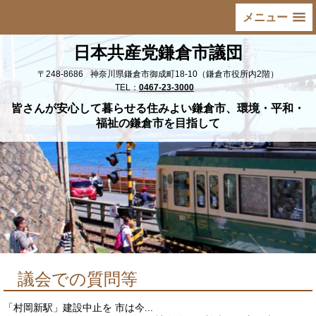
メニュー
日本共産党鎌倉市議団
〒248-8686
神奈川県鎌倉市御成町18-10（鎌倉市役所内2階）
TEL：
0467-23-3000
皆さんが安心して暮らせる住みよい鎌倉市、環境・平和・
福祉の鎌倉市を目指して
議会での質問等
「村岡新駅」建設中止を 市は今...