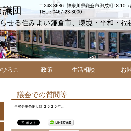
〒248-8686
神奈川県鎌倉市御成町18-10
市議団
TEL：0467-23-3000
らせる住みよい鎌倉市、環境・平和・福
のひろこ
政策
生活相談
お
議会での質問等
事務分掌条例反対 ２０２０年...