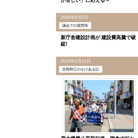
が苦しい」に応える～
2026年8月5日
議会での質問等
新庁舎建設計画が 建設費高騰で破
綻!
2026年5月16日
吉岡和江のかけある記