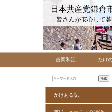
日本共産党鎌倉
皆さんが安心して暮
吉岡和江
たけ
かけある記