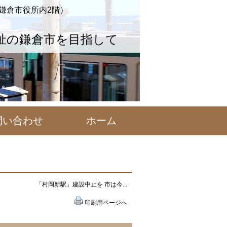
（鎌倉市役所内2階）
祉の鎌倉市を目指して
問い合わせ
ホーム
「村岡新駅」建設中止を 市は今...
印刷用ページへ