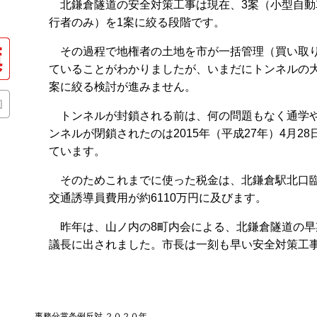
北鎌倉隧道の安全対策工事は現在、3案（小型自動
行者のみ）を1案に絞る段階です。
その過程で地権者の土地を市が一括管理（買い取り
ていることがわかりましたが、いまだにトンネルの
案に絞る検討が進みません。
トンネルが封鎖される前は、何の問題もなく通学や
ンネルが閉鎖されたのは2015年（平成27年）4月2
ています。
そのためこれまでに使った税金は、北鎌倉駅北口臨時
交通誘導員費用が約6110万円に及びます。
昨年は、山ノ内の8町内会による、北鎌倉隧道の早
議長に出されました。市長は一刻も早い安全対策工
事務分掌条例反対 ２０２０年...