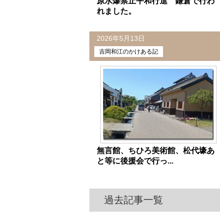
原水爆禁止平和行進 鎌倉で行わ
れました。
2026年5月13日
吉岡和江のかけある記
無言館、ちひろ美術館、松代壕あ
と等に後援会で行っ...
過去記事一覧