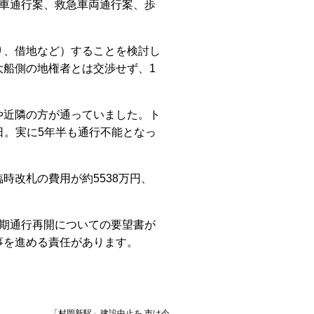
車通行案、救急車両通行案、歩
、借地など）することを検討し
大船側の地権者とは交渉せず、1
近隣の方が通っていました。ト
8日。実に5年半も通行不能となっ
改札の費用が約5538万円、
期通行再開についての要望書が
事を進める責任があります。
「村岡新駅」建設中止を 市は今...